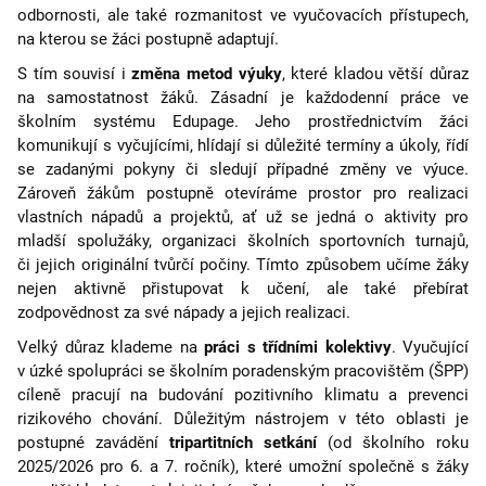
odbornosti, ale také rozmanitost ve vyučovacích přístupech,
na kterou se žáci postupně adaptují.
S tím souvisí i
změna metod výuky
, které kladou větší důraz
na samostatnost žáků.
Zásadní je každodenní práce ve
školním systému Edupage. Jeho prostřednictvím žáci
komunikují s vyčujícími, hlídají si důležité termíny a úkoly, řídí
se zadanými pokyny či sledují případné změny ve výuce.
Zároveň žákům postupně otevíráme prostor pro realizaci
vlastních nápadů a projektů, ať už se jedná o aktivity pro
mladší spolužáky, organizaci školních sportovních turnajů,
či jejich originální tvůrčí počiny. Tímto způsobem učíme žáky
nejen aktivně přistupovat k učení, ale také přebírat
zodpovědnost za své nápady a jejich realizaci.
Velký důraz klademe na
práci s třídními kolektivy
. Vyučující
v úzké spolupráci se školním poradenským pracovištěm (ŠPP)
cíleně pracují na budování pozitivního klimatu a prevenci
rizikového chování. Důležitým nástrojem v této oblasti je
postupné zavádění
tripartitních setkání
(od školního roku
2025/2026 pro 6. a 7. ročník), které umožní společně s žáky