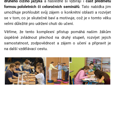
druhého cizího jazyka
a následně si vybírají i
část předmětů
formou pololetních či celoročních seminářů
. Tato nabídka jim
umožňuje prohloubit svůj zájem o konkrétní oblasti a rozvíjet
se v tom, co je skutečně baví a motivuje, což je v tomto věku
velmi důležité pro udržení chuti do učení.
Věříme, že tento komplexní přístup pomáhá našim žákům
úspěšně zvládnout přechod na druhý stupeň, rozvíjet jejich
samostatnost, zodpovědnost a zájem o učení a připravit je
na další vzdělávací cestu.