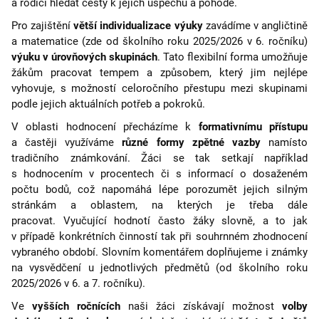
a rodiči hledat cesty k jejich úspěchu a pohodě.
Pro zajištění
větší individualizace výuky
zavádíme v angličtině
a matematice (zde od školního roku 2025/2026 v 6. ročníku)
výuku v úrovňových skupinách
. Tato flexibilní forma umožňuje
žákům pracovat tempem a způsobem, který jim nejlépe
vyhovuje, s možností celoročního přestupu mezi skupinami
podle jejich aktuálních potřeb a pokroků.
V oblasti hodnocení přecházíme k
formativnímu přístupu
a častěji využíváme
různé formy zpětné vazby
namísto
tradičního známkování. Žáci se tak setkají například
s hodnocením v procentech či s informací o dosaženém
počtu bodů, což napomáhá lépe porozumět jejich silným
stránkám a oblastem, na kterých je třeba dále
pracovat.
Vyučující hodnotí často žáky slovně, a to jak
v případě konkrétních činností tak při souhrnném zhodnocení
vybraného období. Slovním komentářem doplňujeme i známky
na vysvědčení u jednotlivých předmětů
(od školního roku
2025/2026 v 6. a 7. ročníku)
.
Ve
vyšších ročnících
naši žáci získávají možnost
volby