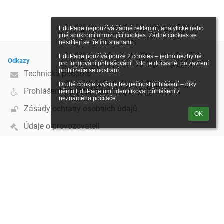
EduPage nepoužívá žádné reklamní, analytické nebo 
jiné soukromí ohrožující cookies. Žádné cookies se 
nesdílejí se třetími stranami.

EduPage používá pouze 2 cookies – jedno nezbytné 
Odkazy
pro fungování přihlašování. Toto je dočasné, po zavření 
prohlížeče se odstraní.

Technická podpora
Druhé cookie zvyšuje bezpečnost přihlášení – díky 
Prohlášení o přístupnosti
němu EduPage umí identifikovat přihlášení z 
neznámého počítače.
Zásady ochrany osobních údajů
OK
Údaje o provozovateli
Mapa stránek
zatím žádné údaje
Kontakt
Základní škola, příspěvková organizace
dolezal@zsuvoz.cz
+420 541 213 257