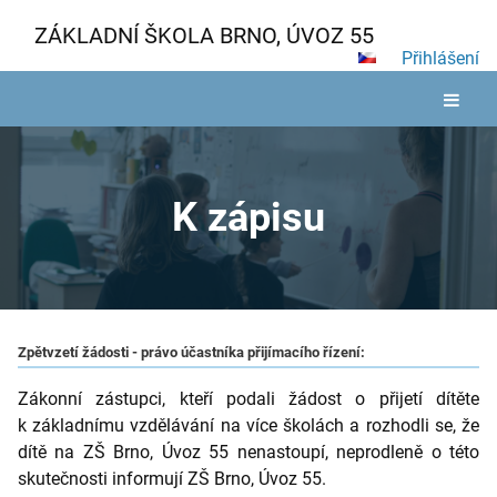
ZÁKLADNÍ ŠKOLA BRNO, ÚVOZ 55
Přihlášení
K zápisu
K
zápisu
Zpětvzetí žádosti - právo účastníka přijímacího řízení:
Zákonní zástupci, kteří podali žádost o přijetí dítěte 
k základnímu vzdělávání na více školách a rozhodli se, že 
dítě na ZŠ Brno, Úvoz 55 nenastoupí, neprodleně o této 
skutečnosti informují ZŠ Brno, Úvoz 55. 