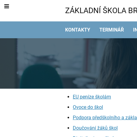
ZÁKLADNÍ ŠKOLA BR
KONTAKTY
TERMINÁŘ
I
Projekty
EU peníze školám
Ovoce do škol
Podpora předškolního a zákla
Doučování žáků škol