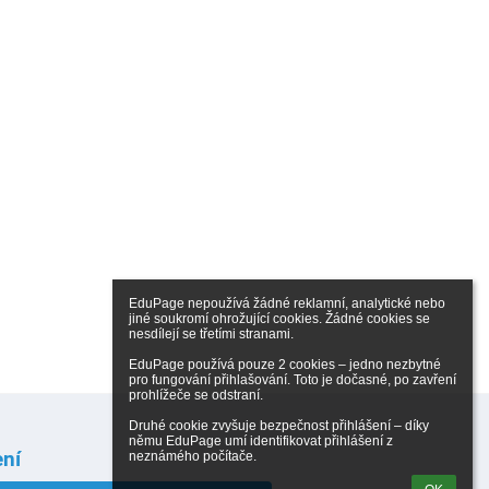
EduPage nepoužívá žádné reklamní, analytické nebo 
jiné soukromí ohrožující cookies. Žádné cookies se 
nesdílejí se třetími stranami.

EduPage používá pouze 2 cookies – jedno nezbytné 
pro fungování přihlašování. Toto je dočasné, po zavření 
prohlížeče se odstraní.

Druhé cookie zvyšuje bezpečnost přihlášení – díky 
němu EduPage umí identifikovat přihlášení z 
ení
neznámého počítače.