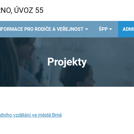
NO, ÚVOZ 55
NFORMACE PRO RODIČE A VEŘEJNOST
ŠPP
ADMI
Projekty
dního vzdělání ve městě Brně