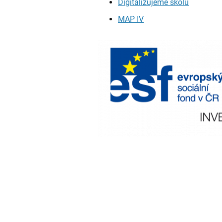
Digitalizujeme školu
MAP IV